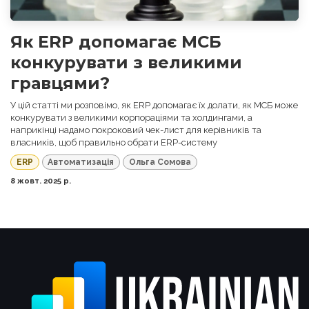
Як ERP допомагає МСБ
конкурувати з великими
гравцями?
У цій статті ми розповімо, як ERP допомагає їх долати, як МСБ може
конкурувати з великими корпораціями та холдингами, а
наприкінці надамо покроковий чек-лист для керівників та
власників, щоб правильно обрати ERP-систему
ERP
Автоматизація
Ольга Сомова
8 жовт. 2025 р.