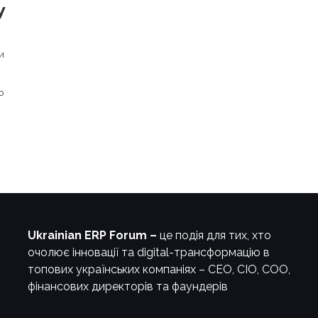
у
и
о
Ukrainian ERP Forum –
це подія для тих, хто
очолює інновації та digital-трансформацію в
топових українських компаніях – СЕО, CIO, COO,
фінансових директорів та фаундерів