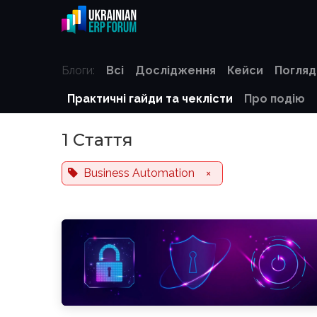
Skip to Content
Digital Transformation Club
Блоги:
Всі
Дослідження
Кейси
Погляд
Практичні гайди та чеклісти
Про подію
1 Стаття
Business Automation
×