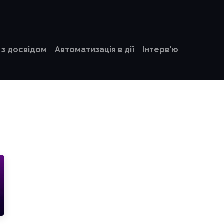
Минулі події
Блог Форуму
 з досвідом
Автоматизація в дії
Інтерв'ю