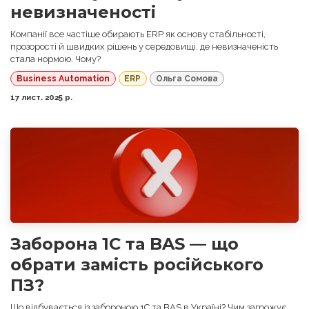
невизначеності
Компанії все частіше обирають ERP як основу стабільності,
прозорості й швидких рішень у середовищі, де невизначеність
стала нормою. Чому?
Business Automation
ERP
Ольга Сомова
17 лист. 2025 р.
Заборона 1С та BAS — що
обрати замість російського
ПЗ?
Що відбувається із забороною 1С та BAS в Україні? Чим загрожує