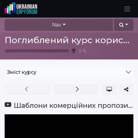
Skip to Content
Nav
Поглиблений курс користувача ERP Odoo
0
%
Зміст курсу
Шаблони комерційних пропозицій та PDF builder