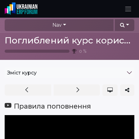
Skip to Content
Nav
Поглиблений курс користувача ERP Odoo
0
%
Зміст курсу
Правила поповнення