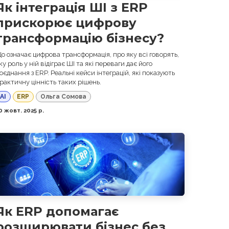
Як інтеграція ШІ з ERP
прискорює цифрову
трансформацію бізнесу?
о означає цифрова трансформація, про яку всі говорять,
ку роль у ній відіграє ШІ та які переваги дає його
оєднання з ERP. Реальні кейси інтеграцій, які показують
рактичну цінність таких рішень.
AI
ERP
Ольга Сомова
0 жовт. 2025 р.
Як ERP допомагає
розширювати бізнес без