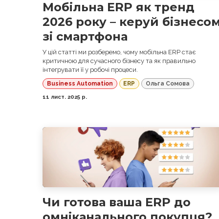
Мобільна ERP як тренд
2026 року – керуй бізнесо
зі смартфона
У цій статті ми розберемо, чому мобільна ERP стає
критичною для сучасного бізнесу та як правильно
інтегрувати її у робочі процеси.
Business Automation
ERP
Ольга Сомова
11 лист. 2025 р.
Чи готова ваша ERP до
омніканального покупця?