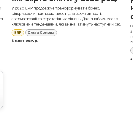
и
У 2026 ERP продовжує трансформувати бізнес,
відкриваючи нові можливості для ефективності,
ез
автоматизації та стратегічних рішень. Далі знайомимося з
ключовими тенденціями, які визначатимуть наступний рік.
О
а
ERP
Ольга Сомова
н
6 жовт. 2025 р.
п
2