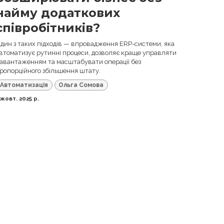
найму додаткових
співробітників?
дин з таких підходів — впровадження ERP-системи, яка
втоматизує рутинні процеси, дозволяє краще управляти
авантаженням та масштабувати операції без
ропорційного збільшення штату.
Автоматизація
Ольга Сомова
 жовт. 2025 р.