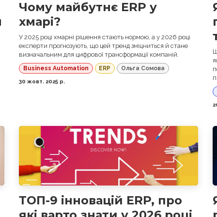
Чому майбутнє ERP у
м
хмарі?
У 2025 році хмарні рішення стають нормою, а у 2026 році
експерти прогнозують, що цей тренд зміцниться й стане
Щ
визначальним для цифрової трансформації компаній.
я
Business Automation
ERP
Ольга Сомова
п
п
30 жовт. 2025 р.
2
ТОП-9 інновацій ERP, про
які варто знати у 2026 році