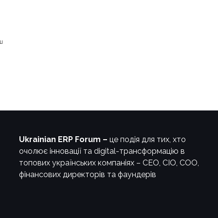
ш
Ukrainian ERP Forum –
це подія для тих, хто
очолює інновації та digital-трансформацію в
топових українських компаніях – СЕО, CIO, COO,
фінансових директорів та фаундерів