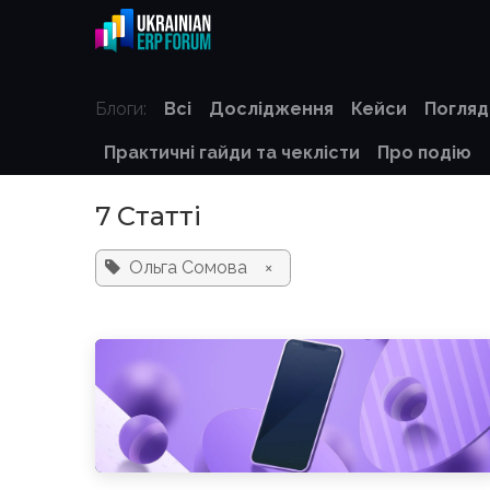
Skip to Content
Digital Transformation Club
Блоги:
Всі
Дослідження
Кейси
Погляд
Практичні гайди та чеклісти
Про подію
7 Статті
Ольга Сомова
×