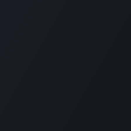
Ukrainian ERP Forum –
це подія для тих, хто
очолює інновації та digital-трансформацію в
топових українських компаніях – СЕО, CIO, COO,
фінансових директорів та фаундерів