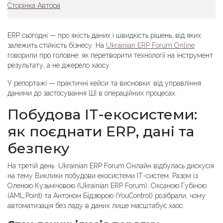
Сторінка Автора
ERP сьогодні — про якість даних і швидкість рішень, від яких
залежить стійкість бізнесу. На
Ukrainian ERP Forum Online
говорили про головне: як перетворити технології на інструмент
результату, а не джерело хаосу.
У репортажі — практичні кейси та висновки: від управління
даними до застосування ШІ в операційних процесах.
Побудова ІТ-екосистеми:
як поєднати ERP, дані та
безпеку
На третій день Ukrainian ERP Forum Онлайн відбулась дискусія
на тему Виклики побудови екосистеми ІТ-систем. Разом із
Оленою Кузьмічовою (Ukrainian ERP Forum), Оксаною Губіною
(AML.Point) та Антоном Бідзюрою (YouControl) розібрали, чому
автоматизація без ладу в даних лише масштабує хаос.