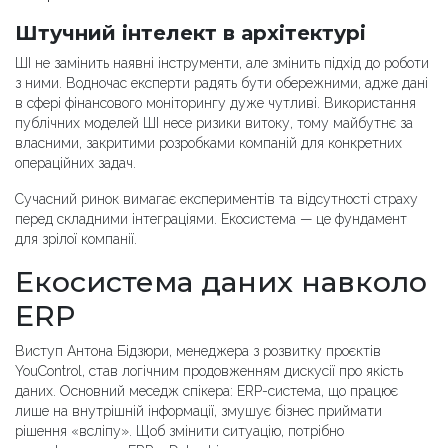
Штучний інтелект в архітектурі
ШІ не замінить наявні інструменти, але змінить підхід до роботи
з ними. Водночас експерти радять бути обережними, адже дані
в сфері фінансового моніторингу дуже чутливі. Використання
публічних моделей ШІ несе ризики витоку, тому майбутнє за
власними, закритими розробками компаній для конкретних
операційних задач.
Сучасний ринок вимагає експериментів та відсутності страху
перед складними інтеграціями. Екосистема — це фундамент
для зрілої компанії.
Екосистема даних навколо
ERP
Виступ Антона Бідзюри, менеджера з розвитку проєктів
YouControl, став логічним продовженням дискусії про якість
даних. Основний меседж спікера: ERP-система, що працює
лише на внутрішній інформації, змушує бізнес приймати
рішення «всліпу». Щоб змінити ситуацію, потрібно