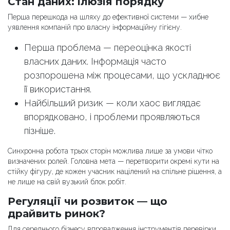
Стан даних: ілюзія порядку
Перша перешкода на шляху до ефективної системи — хибне
уявлення компаній про власну інформаційну гігієну.
Перша проблема — переоцінка якості
власних даних. Інформація часто
розпорошена між процесами, що ускладнює
її використання.
Найбільший ризик — коли хаос виглядає
впорядковано, і проблеми проявляються
пізніше.
Синхронна робота трьох сторін можлива лише за умови чітко
визначених ролей. Головна мета — перетворити окремі кути на
стійку фігуру, де кожен учасник націлений на спільне рішення, а
не лише на свій вузький блок робіт.
Регуляції чи розвиток — що
драйвить ринок?
Для середнього бізнесу впровадження інструментів перевірки