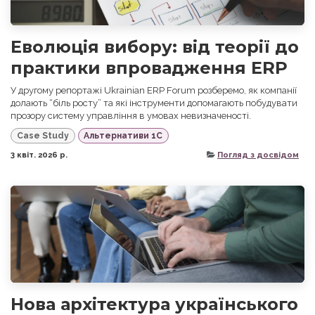
Еволюція вибору: від теорії до
практики впровадження ERP
У другому репортажі Ukrainian ERP Forum розберемо, як компанії
долають “біль росту” та які інструменти допомагають побудувати
прозору систему управління в умовах невизначеності.
Case Study
Альтернативи 1С
3 квіт. 2026 р.
Погляд з досвідом
Нова архітектура українського